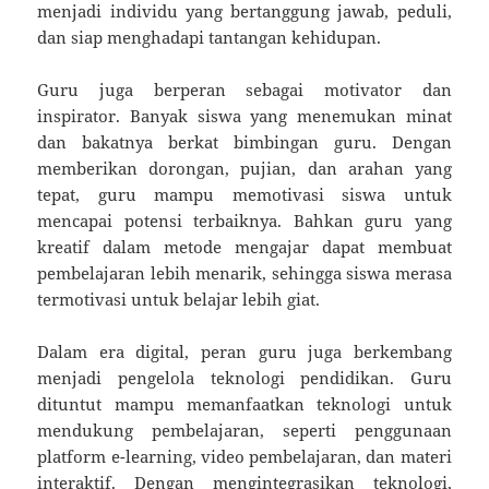
menjadi individu yang bertanggung jawab, peduli,
dan siap menghadapi tantangan kehidupan.
Guru juga berperan sebagai motivator dan
inspirator. Banyak siswa yang menemukan minat
dan bakatnya berkat bimbingan guru. Dengan
memberikan dorongan, pujian, dan arahan yang
tepat, guru mampu memotivasi siswa untuk
mencapai potensi terbaiknya. Bahkan guru yang
kreatif dalam metode mengajar dapat membuat
pembelajaran lebih menarik, sehingga siswa merasa
termotivasi untuk belajar lebih giat.
Dalam era digital, peran guru juga berkembang
menjadi pengelola teknologi pendidikan. Guru
dituntut mampu memanfaatkan teknologi untuk
mendukung pembelajaran, seperti penggunaan
platform e-learning, video pembelajaran, dan materi
interaktif. Dengan mengintegrasikan teknologi,