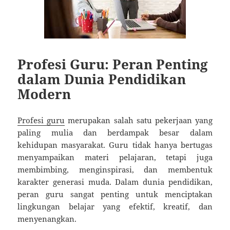
Profesi Guru: Peran Penting
dalam Dunia Pendidikan
Modern
Profesi guru
merupakan salah satu pekerjaan yang
paling mulia dan berdampak besar dalam
kehidupan masyarakat. Guru tidak hanya bertugas
menyampaikan materi pelajaran, tetapi juga
membimbing, menginspirasi, dan membentuk
karakter generasi muda. Dalam dunia pendidikan,
peran guru sangat penting untuk menciptakan
lingkungan belajar yang efektif, kreatif, dan
menyenangkan.