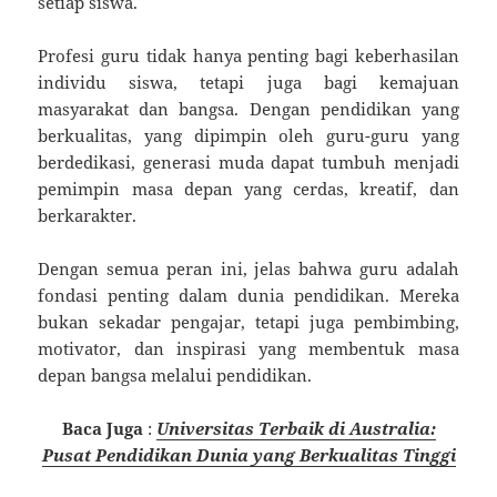
setiap siswa.
Profesi guru tidak hanya penting bagi keberhasilan
individu siswa, tetapi juga bagi kemajuan
masyarakat dan bangsa. Dengan pendidikan yang
berkualitas, yang dipimpin oleh guru-guru yang
berdedikasi, generasi muda dapat tumbuh menjadi
pemimpin masa depan yang cerdas, kreatif, dan
berkarakter.
Dengan semua peran ini, jelas bahwa guru adalah
fondasi penting dalam dunia pendidikan. Mereka
bukan sekadar pengajar, tetapi juga pembimbing,
motivator, dan inspirasi yang membentuk masa
depan bangsa melalui pendidikan.
Baca Juga
:
Universitas Terbaik di Australia:
Pusat Pendidikan Dunia yang Berkualitas Tinggi