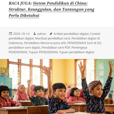
BACA JUGA:
Sistem Pendidikan di China:
Struktur, Keunggulan, dan Tantangan yang
Perlu Diketahui
Diposkan
Penulis
Tag
2025-10-14
admin
Artikel pendidikan digital
,
Contoh
pada
pendidikan digital
,
Manfaat pendidikan seni
,
Pendidikan digital di
Indonesia
,
Pendidikan Menurut para ahli
,
PENDIDIKAN Seni di SD
,
pendidikan seni digital
,
Pendidikan seni PDF
,
Pentingnya
PENDIDIKAN
,
Tujuan PENDIDIKAN
,
Tujuan pendidikan digital