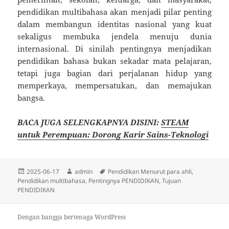
pendidikan multibahasa akan menjadi pilar penting
dalam membangun identitas nasional yang kuat
sekaligus membuka jendela menuju dunia
internasional. Di sinilah pentingnya menjadikan
pendidikan bahasa bukan sekadar mata pelajaran,
tetapi juga bagian dari perjalanan hidup yang
memperkaya, mempersatukan, dan memajukan
bangsa.
BACA JUGA SELENGKAPNYA DISINI:
STEAM
untuk Perempuan: Dorong Karir Sains-Teknologi
Diposkan
Penulis
Tag
2025-06-17
admin
Pendidikan Menurut para ahli
,
pada
Pendidikan multibahasa
,
Pentingnya PENDIDIKAN
,
Tujuan
PENDIDIKAN
Dengan bangga bertenaga WordPress