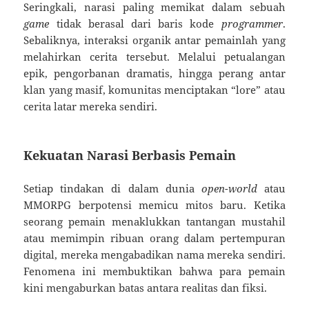
Seringkali, narasi paling memikat dalam sebuah
game
tidak berasal dari baris kode
programmer
.
Sebaliknya, interaksi organik antar pemainlah yang
melahirkan cerita tersebut. Melalui petualangan
epik, pengorbanan dramatis, hingga perang antar
klan yang masif, komunitas menciptakan “lore” atau
cerita latar mereka sendiri.
Kekuatan Narasi Berbasis Pemain
Setiap tindakan di dalam dunia
open-world
atau
MMORPG berpotensi memicu mitos baru. Ketika
seorang pemain menaklukkan tantangan mustahil
atau memimpin ribuan orang dalam pertempuran
digital, mereka mengabadikan nama mereka sendiri.
Fenomena ini membuktikan bahwa para pemain
kini mengaburkan batas antara realitas dan fiksi.